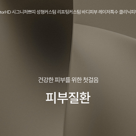
tor
HD 시그니처
쁘띠 성형
커스텀 리프팅
커스텀 바디
피부 레이저
특수 클리닉
피
건강한 피부를 위한 첫걸음
피부질환